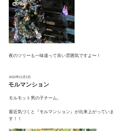
夜のツリーも一味違って良い雰囲気ですよ〜！
投
2022年11月1日
稿
モルマンション
日:
モルモット男の子チーム。
最近気づくと『モルマンション』が出来上がっていま
す！！