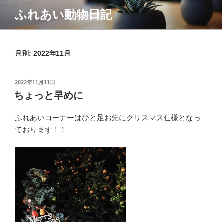
コ
ふれあい動物日記
ン
テ
ン
月別: 2022年11月
ツ
へ
ス
投
2022年11月11日
キ
稿
ちょっと早めに
ッ
日:
プ
ふれあいコーナーはひと足お先にクリスマス仕様となっ
ております！！