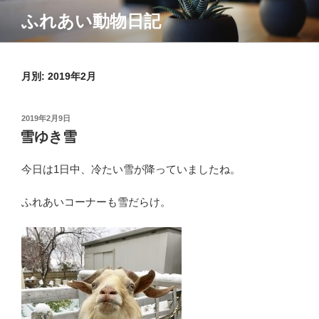
コ
ふれあい動物日記
ン
テ
ン
月別: 2019年2月
ツ
へ
ス
投
2019年2月9日
キ
稿
雪ゆき雪
ッ
日:
プ
今日は1日中、冷たい雪が降っていましたね。
ふれあいコーナーも雪だらけ。