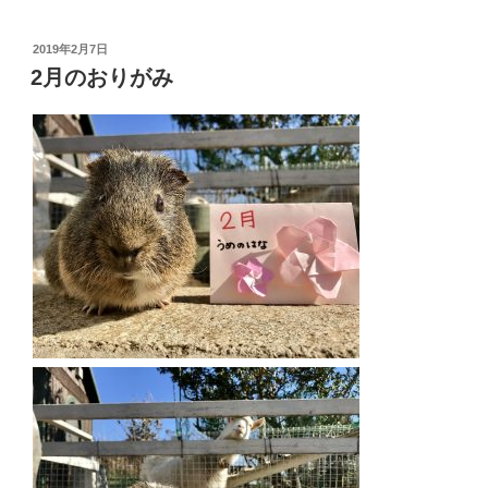
投
2019年2月7日
稿
2月のおりがみ
日: