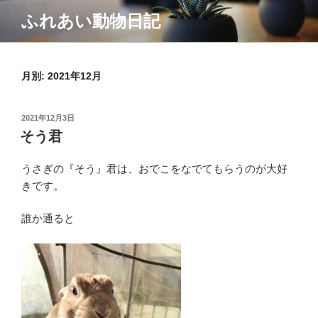
コ
ふれあい動物日記
ン
テ
ン
月別: 2021年12月
ツ
へ
ス
投
2021年12月3日
キ
稿
そう君
ッ
日:
プ
うさぎの『そう』君は、おでこをなでてもらうのが大好
きです。
誰か通ると