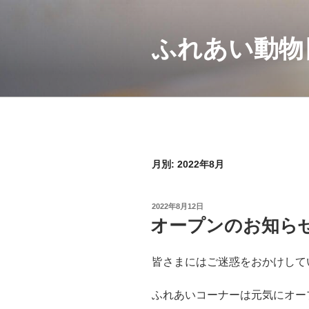
コ
ン
ふれあい動物
テ
ン
ツ
へ
ス
キ
ッ
プ
月別: 2022年8月
投
2022年8月12日
稿
オープンのお知ら
日:
皆さまにはご迷惑をおかけして
ふれあいコーナーは元気にオー