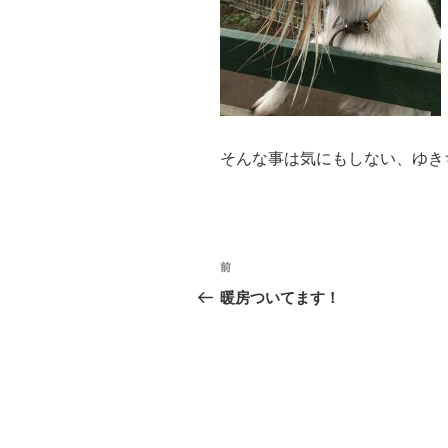
そんな事は気にもしない、ゆき
投
前
過
稿
去
暖房ついてます！
の
ナ
投
ビ
稿
ゲ
ー