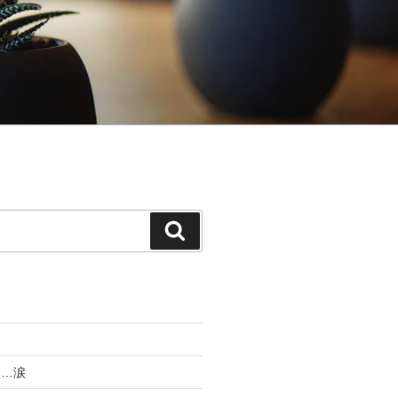
検
索
す…涙